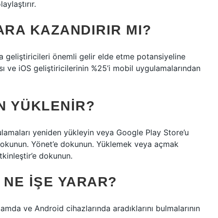
aylaştırır.
RA KAZANDIRIR MI?
geliştiricileri önemli gelir elde etme potansiyeline
6’sı ve iOS geliştiricilerinin %25’i mobil uygulamalarından
N YÜKLENIR?
lamaları yeniden yükleyin veya Google Play Store’u
e dokunun. Yönet’e dokunun. Yüklemek veya açmak
tkinleştir’e dokunun.
NE IŞE YARAR?
tamda ve Android cihazlarında aradıklarını bulmalarının