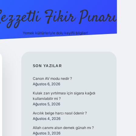
ezzetli Fikir Pınarı
Yemek kültürleriyle dolu keyifli bilgiler!
ilbet bahis sitesi
SIDEBAR
SON YAZILAR
Canon AV modu nedir ?
Ağustos 6, 2026
Kulak zarı yırtılması için sigara kağıdı
kullanılabilir mi ?
Ağustos 5, 2026
Avcılık belge harcı nasıl ödenir ?
Ağustos 4, 2026
Allah canımı alsın demek günah mı ?
Ağustos 3, 2026