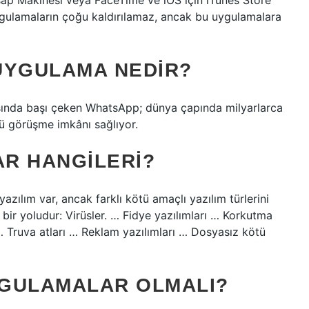
sap Makinesi veya FaceTime ve iOS için iTunes Store
gulamaların çoğu kaldırılamaz, ancak bu uygulamalara
UYGULAMA NEDIR?
asında başı çeken WhatsApp; dünya çapında milyarlarca
lü görüşme imkânı sağlıyor.
R HANGILERI?
zılım var, ancak farklı kötü amaçlı yazılım türlerini
 bir yoludur: Virüsler. … Fidye yazılımları … Korkutma
 … Truva atları … Reklam yazılımları … Dosyasız kötü
YGULAMALAR OLMALI?