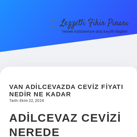
Lezzetli Fikir Pınarı
menüyü
aç
Yemek kültürleriyle dolu keyifli bilgiler!
Anasayfa
Gizlilik Politikası
Yasal Uyarı
Hakkımızda
VAN ADILCEVAZDA CEVIZ FIYATI
NEDIR NE KADAR
Tarih: Ekim 22, 2024
ADILCEVAZ CEVIZI
NEREDE