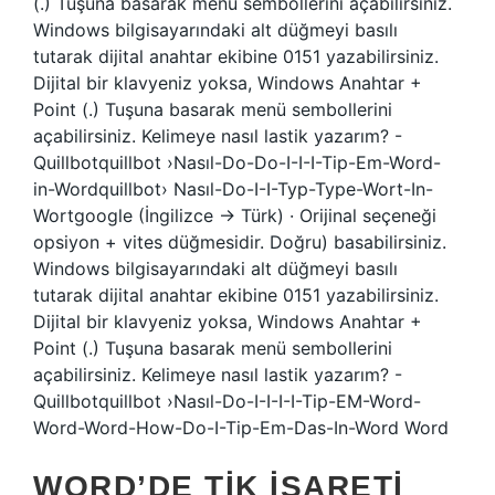
(.) Tuşuna basarak menü sembollerini açabilirsiniz.
Windows bilgisayarındaki alt düğmeyi basılı
tutarak dijital anahtar ekibine 0151 yazabilirsiniz.
Dijital bir klavyeniz yoksa, Windows Anahtar +
Point (.) Tuşuna basarak menü sembollerini
açabilirsiniz. Kelimeye nasıl lastik yazarım? -
Quillbotquillbot ›Nasıl-Do-Do-I-I-I-Tip-Em-Word-
in-Wordquillbot› Nasıl-Do-I-I-Typ-Type-Wort-In-
Wortgoogle (İngilizce → Türk) · Orijinal seçeneği
opsiyon + vites düğmesidir. Doğru) basabilirsiniz.
Windows bilgisayarındaki alt düğmeyi basılı
tutarak dijital anahtar ekibine 0151 yazabilirsiniz.
Dijital bir klavyeniz yoksa, Windows Anahtar +
Point (.) Tuşuna basarak menü sembollerini
açabilirsiniz. Kelimeye nasıl lastik yazarım? -
Quillbotquillbot ›Nasıl-Do-I-I-I-I-Tip-EM-Word-
Word-Word-How-Do-I-Tip-Em-Das-In-Word Word
WORD’DE TIK IŞARETI