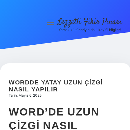
Lezzetli Fikir Pınarı
menüyü
aç
Yemek kültürleriyle dolu keyifli bilgiler!
Anasayfa
Gizlilik Politikası
Yasal Uyarı
Hakkımızda
WORDDE YATAY UZUN ÇIZGI
NASIL YAPILIR
Tarih: Mayıs 6, 2025
WORD’DE UZUN
ÇIZGI NASIL