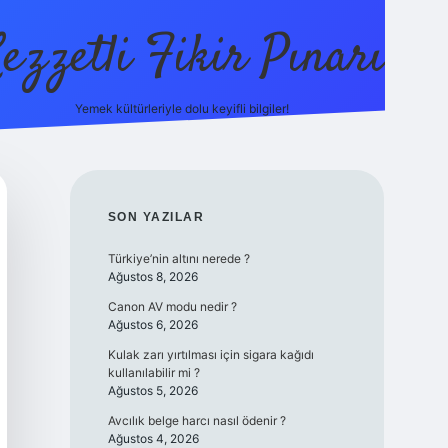
ezzetli Fikir Pınarı
Yemek kültürleriyle dolu keyifli bilgiler!
ilbet bahis sitesi
SIDEBAR
SON YAZILAR
Türkiye’nin altını nerede ?
Ağustos 8, 2026
Canon AV modu nedir ?
Ağustos 6, 2026
Kulak zarı yırtılması için sigara kağıdı
kullanılabilir mi ?
Ağustos 5, 2026
Avcılık belge harcı nasıl ödenir ?
Ağustos 4, 2026