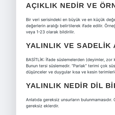
AÇIKLIK NEDIR VE ÖR
Bir veri serisindeki en büyük ve en küçük değ
değerlerin aralığı belirtilerek ifade edilir. Örne
veya 1-23 olarak bildirilir.
YALINLIK VE SADELIK 
BASİTLİK: İfade süslemelerden (deyimler, zor ke
Bunun tersi süslemedir. “Parlak” terimi çok süsl
düşünceler ve duygular kısa ve kesin terimlerle
YALINLIK NEDIR DIL BI
Anlatıda gereksiz unsurların bulunmamasıdır. 
gereksiz eklerdir.