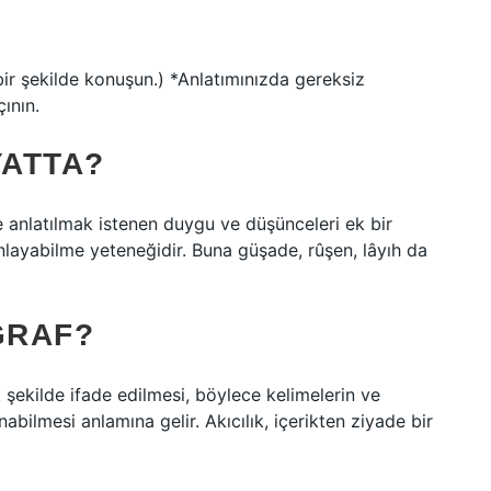
 bir şekilde konuşun.) *Anlatımınızda gereksiz
ının.
YATTA?
nde anlatılmak istenen duygu ve düşünceleri ek bir
ayabilme yeteneğidir. Buna güşade, rûşen, lâyıh da
GRAF?
ek şekilde ifade edilmesi, böylece kelimelerin ve
bilmesi anlamına gelir. Akıcılık, içerikten ziyade bir