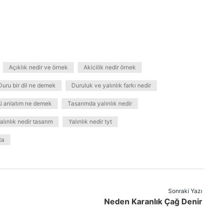
Açıklık nedir ve örnek
Akicilik nedir örnek
Duru bir dil ne demek
Duruluk ve yalınlık farkı nedir
ü anlatım ne demek
Tasarımda yalınlık nedir
alınlık nedir tasarım
Yalınlık nedir tyt
ta
Sonraki Yazı
Neden Karanlık Çağ Denir