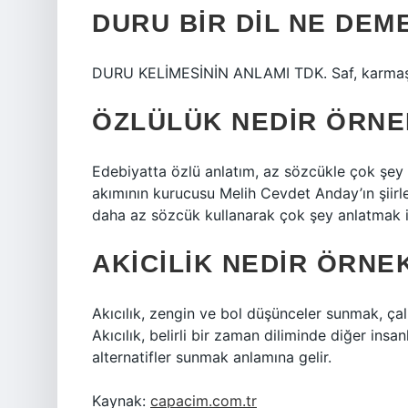
DURU BIR DIL NE DEM
DURU KELİMESİNİN ANLAMI TDK. Saf, karmaşık
ÖZLÜLÜK NEDIR ÖRNE
Edebiyatta özlü anlatım, az sözcükle çok şey 
akımının kurucusu Melih Cevdet Anday’ın şiirleri 
daha az sözcük kullanarak çok şey anlatmak is
AKICILIK NEDIR ÖRNE
Akıcılık, zengin ve bol düşünceler sunmak, ça
Akıcılık, belirli bir zaman diliminde diğer ins
alternatifler sunmak anlamına gelir.
Kaynak:
capacim.com.tr