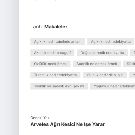
Tarih:
Makaleler
Açıklık nedir cümlede anlam
Açıklık nedir edebiyatta
Akıcılık nedir paragraf
Doğruluk nedir edebiyatta
Özlülük nedir örnek
Sadelik ne demek örnek
Süsl
Tutarlılık nedir edebiyatta
Yalınlık nedir dil bilgisi
Y
Yalınlık ve sadelik aynı şey mi
Yoğunluk nedir edebiyat
Önceki Yazı
Arveles Ağrı Kesici Ne Işe Yarar