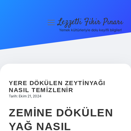
Lezzetli Fikir Pınarı
menüyü
aç
Yemek kültürleriyle dolu keyifli bilgiler!
Anasayfa
Gizlilik Politikası
Yasal Uyarı
Hakkımızda
YERE DÖKÜLEN ZEYTINYAĞI
NASIL TEMIZLENIR
Tarih: Ekim 21, 2024
ZEMINE DÖKÜLEN
YAĞ NASIL