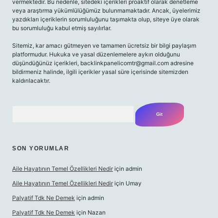
vermektedir. Bu nedenle, sitedeki içerikleri proaktif olarak denetleme
veya araştırma yükümlülüğümüz bulunmamaktadır. Ancak, üyelerimiz
yazdıkları içeriklerin sorumluluğunu taşımakta olup, siteye üye olarak
bu sorumluluğu kabul etmiş sayılırlar.
Sitemiz, kar amacı gütmeyen ve tamamen ücretsiz bir bilgi paylaşım
platformudur. Hukuka ve yasal düzenlemelere aykırı olduğunu
düşündüğünüz içerikleri,
backlinkpanelicomtr@gmail.com
adresine
bildirmeniz halinde, ilgili içerikler yasal süre içerisinde sitemizden
kaldırılacaktır.
Arama
SON YORUMLAR
Aile Hayatının Temel Özellikleri Nedir
için
admin
Aile Hayatının Temel Özellikleri Nedir
için
Umay
Palyatif Tdk Ne Demek
için
admin
Palyatif Tdk Ne Demek
için
Nazan