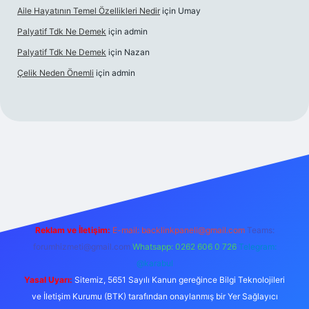
Aile Hayatının Temel Özellikleri Nedir
için
Umay
Palyatif Tdk Ne Demek
için
admin
Palyatif Tdk Ne Demek
için
Nazan
Çelik Neden Önemli
için
admin
bet bahis sitesi
Reklam ve İletişim:
E-mail:
backlinkpaneli@gmail.com
Teams:
forumhizmeti@gmail.com
Whatsapp: 0262 606 0 726
Telegram:
@karabul
Yasal Uyarı:
Sitemiz, 5651 Sayılı Kanun gereğince Bilgi Teknolojileri
ve İletişim Kurumu (BTK) tarafından onaylanmış bir Yer Sağlayıcı