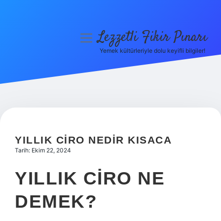
Lezzetli Fikir Pınarı
menüyü
aç
Yemek kültürleriyle dolu keyifli bilgiler!
Anasayfa
Gizlilik Politikası
Yasal Uyarı
Hakkımızda
YILLIK CIRO NEDIR KISACA
Tarih: Ekim 22, 2024
YILLIK CIRO NE
DEMEK?