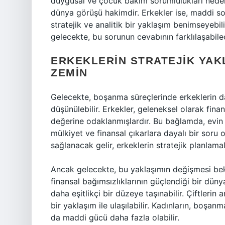
duygusal ve çocuk bakım sorumlulukları nedeniy
dünya görüşü hakimdir. Erkekler ise, maddi so
stratejik ve analitik bir yaklaşım benimseyebil
gelecekte, bu sorunun cevabının farklılaşabil
ERKEKLERIN STRATEJIK YAK
ZEMIN
Gelecekte, boşanma süreçlerinde erkeklerin da
düşünülebilir. Erkekler, geleneksel olarak fin
değerine odaklanmışlardır. Bu bağlamda, evin 
mülkiyet ve finansal çıkarlara dayalı bir soru 
sağlanacak gelir, erkeklerin stratejik planlamala
Ancak gelecekte, bu yaklaşımın değişmesi bekle
finansal bağımsızlıklarının güçlendiği bir dü
daha eşitlikçi bir düzeye taşınabilir. Çiftlerin 
bir yaklaşım ile ulaşılabilir. Kadınların, boşan
da maddi gücü daha fazla olabilir.