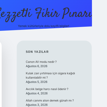
ezzetli Fikir Pınarı
Yemek kültürleriyle dolu keyifli bilgiler!
ilbet bahis sitesi
SIDEBAR
SON YAZILAR
Canon AV modu nedir ?
Ağustos 6, 2026
Kulak zarı yırtılması için sigara kağıdı
kullanılabilir mi ?
Ağustos 5, 2026
Avcılık belge harcı nasıl ödenir ?
Ağustos 4, 2026
Allah canımı alsın demek günah mı ?
Ağustos 3, 2026