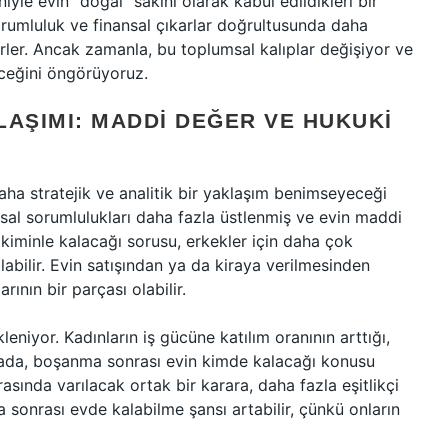
le evin “doğal” sakini olarak kabul edildikleri bir
rumluluk ve finansal çıkarlar doğrultusunda daha
irler. Ancak zamanla, bu toplumsal kalıplar değişiyor ve
eceğini öngörüyoruz.
LAŞIMI: MADDI DEĞER VE HUKUKI
ha stratejik ve analitik bir yaklaşım benimseyeceği
ansal sorumlulukları daha fazla üstlenmiş ve evin maddi
kiminle kalacağı sorusu, erkekler için daha çok
olabilir. Evin satışından ya da kiraya verilmesinden
rının bir parçası olabilir.
niyor. Kadınların iş gücüne katılım oranının arttığı,
nyada, boşanma sonrası evin kimde kalacağı konusu
arasında varılacak ortak bir karara, daha fazla eşitlikçi
ma sonrası evde kalabilme şansı artabilir, çünkü onların