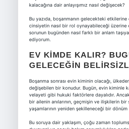
kalacağına dair anlayışımız nasıl değişecek?
Bu yazıda, boşanmanın gelecekteki etkilerine
cinsiyetin nasıl bir rol oynayabileceği üzerine 
sorunun bugünden nasıl farklı bir anlam taşıy
ediyorum.
EV KIMDE KALIR? BU
GELECEĞIN BELIRSIZL
Boşanma sonrası evin kiminin olacağı, ülkeden 
değişebilen bir konudur. Bugün, evin kiminle 
velayeti gibi hukuki faktörlere dayalıdır. Anca
bir ailenin anılarının, geçmişin ve ilişkilerin bi
yaşamlarının yeniden şekilleneceği bir dönüm n
Bu soruya dair yaklaşım, çoğu zaman toplumsal c