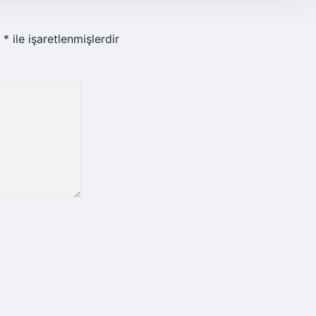
r
*
ile işaretlenmişlerdir