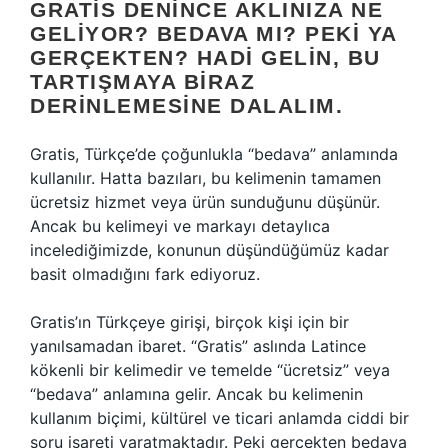
GRATIS DENINCE AKLINIZA NE
GELIYOR? BEDAVA MI? PEKI YA
GERÇEKTEN? HADI GELIN, BU
TARTIŞMAYA BIRAZ
DERINLEMESINE DALALIM.
Gratis, Türkçe’de çoğunlukla “bedava” anlamında
kullanılır. Hatta bazıları, bu kelimenin tamamen
ücretsiz hizmet veya ürün sunduğunu düşünür.
Ancak bu kelimeyi ve markayı detaylıca
incelediğimizde, konunun düşündüğümüz kadar
basit olmadığını fark ediyoruz.
Gratis’ın Türkçeye girişi, birçok kişi için bir
yanılsamadan ibaret. “Gratis” aslında Latince
kökenli bir kelimedir ve temelde “ücretsiz” veya
“bedava” anlamına gelir. Ancak bu kelimenin
kullanım biçimi, kültürel ve ticari anlamda ciddi bir
soru işareti yaratmaktadır. Peki gerçekten bedava