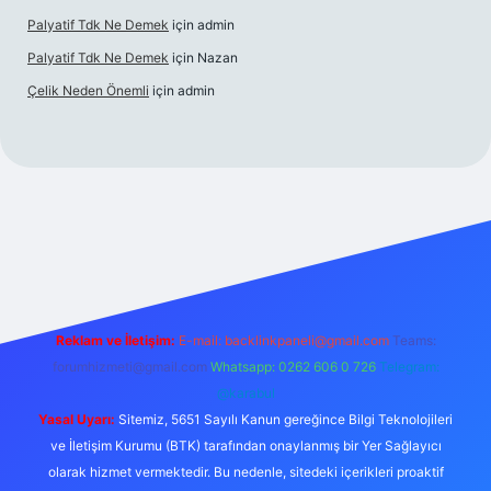
Palyatif Tdk Ne Demek
için
admin
Palyatif Tdk Ne Demek
için
Nazan
Çelik Neden Önemli
için
admin
i
Reklam ve İletişim:
E-mail:
backlinkpaneli@gmail.com
Teams:
forumhizmeti@gmail.com
Whatsapp: 0262 606 0 726
Telegram:
@karabul
Yasal Uyarı:
Sitemiz, 5651 Sayılı Kanun gereğince Bilgi Teknolojileri
ve İletişim Kurumu (BTK) tarafından onaylanmış bir Yer Sağlayıcı
olarak hizmet vermektedir. Bu nedenle, sitedeki içerikleri proaktif