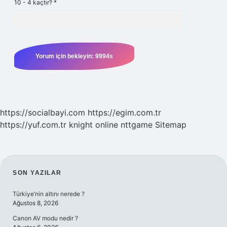
10 - 4 kaçtır?
*
https://socialbayi.com
https://egim.com.tr
https://yuf.com.tr
knight online
nttgame
Sitemap
SIDEBAR
SON YAZILAR
Türkiye’nin altını nerede ?
Ağustos 8, 2026
Canon AV modu nedir ?