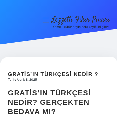
Lezzetli Fikir Pınarı
menüyü
aç
Yemek kültürleriyle dolu keyifli bilgiler!
Anasayfa
Gizlilik Politikası
Yasal Uyarı
Hakkımızda
GRATIS’IN TÜRKÇESI NEDIR ?
Tarih: Aralık 8, 2025
GRATIS’IN TÜRKÇESI
NEDIR? GERÇEKTEN
BEDAVA MI?