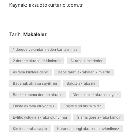
Kaynak:
aksuotokurtarici.com.tr
Tarih:
Makaleler
1 derece yakından neden kan alınmaz
2 derece akrabalar kimlerdir
Akraba kime derler
Akraba kimlere denir
Baba tarafı akrabaları kimlerdir
Bacanak akraba sayılır mı
Baldız akraba mı
Baldız kaçıncı derece akraba
Dinen kimler akraba sayılır
Enişte akraba oluyor mu
Enişte sıhri hısım mıdır
Evlilik yoluyla akraba olunur mu
İslama göre akraba kimdir
Kimler akraba sayılır
Kuranda hangi akraba ile evlenilmez