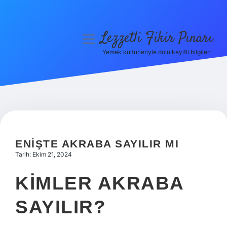
Lezzetli Fikir Pınarı
menüyü
aç
Yemek kültürleriyle dolu keyifli bilgiler!
Anasayfa
Gizlilik Politikası
Yasal Uyarı
Hakkımızda
ENIŞTE AKRABA SAYILIR MI
Tarih: Ekim 21, 2024
KIMLER AKRABA
SAYILIR?