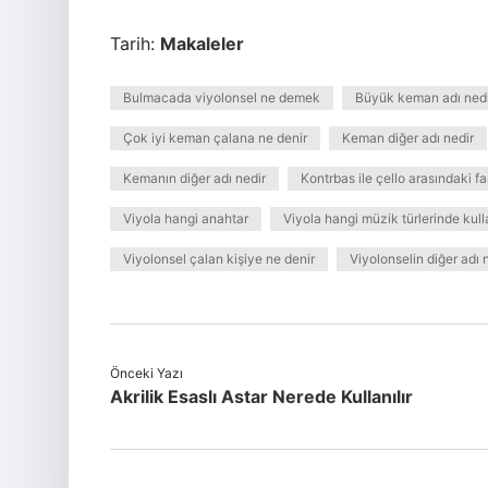
Tarih:
Makaleler
Bulmacada viyolonsel ne demek
Büyük keman adı nedi
Çok iyi keman çalana ne denir
Keman diğer adı nedir
Kemanın diğer adı nedir
Kontrbas ile çello arasındaki fa
Viyola hangi anahtar
Viyola hangi müzik türlerinde kulla
Viyolonsel çalan kişiye ne denir
Viyolonselin diğer adı 
Önceki Yazı
Akrilik Esaslı Astar Nerede Kullanılır