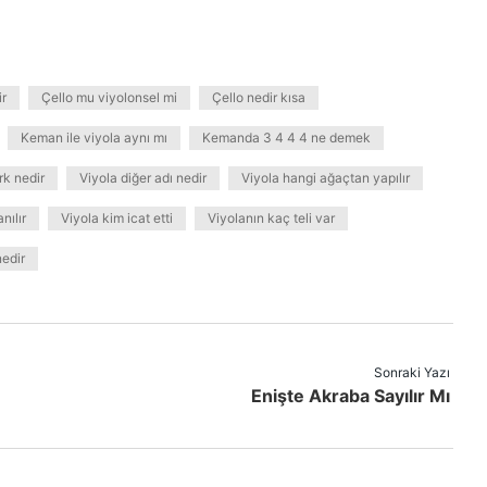
r
Çello mu viyolonsel mi
Çello nedir kısa
Keman ile viyola aynı mı
Kemanda 3 4 4 4 ne demek
rk nedir
Viyola diğer adı nedir
Viyola hangi ağaçtan yapılır
nılır
Viyola kim icat etti
Viyolanın kaç teli var
nedir
Sonraki Yazı
Enişte Akraba Sayılır Mı