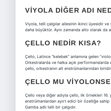
VIYOLA DIĞER ADI NE
Viyola, telli çalgılar ailesinin ikinci üyesidi
daha büyüktür. Aynı zamanda alto olarak da adl
ÇELLO NEDIR KISA?
Çello, Latince “kelebek” anlamına gelen “violo
Orkestralarda ve halka açık performanslarda en
çello, orkestranın alt enstrümanlarından biridir
ÇELLO MU VIYOLONSE
Çello veya diğer adıyla çello, ilk örnekleri 16
enstrümanlardan ayırt edici bir özelliğe sahip o
Gamba adlı telli bir çalgıdır.