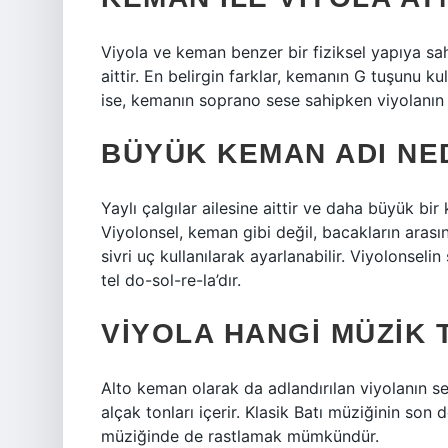
Viyola ve keman benzer bir fiziksel yapıya sahip
aittir. En belirgin farklar, kemanın G tuşunu ku
ise, kemanın soprano sese sahipken viyolanın a
BÜYÜK KEMAN ADI NE
Yaylı çalgılar ailesine aittir ve daha büyük bi
Viyolonsel, keman gibi değil, bacakların arasın
sivri uç kullanılarak ayarlanabilir. Viyolonseli
tel do-sol-re-la’dır.
VIYOLA HANGI MÜZIK 
Alto keman olarak da adlandırılan viyolanın s
alçak tonları içerir. Klasik Batı müziğinin so
müziğinde de rastlamak mümkündür.