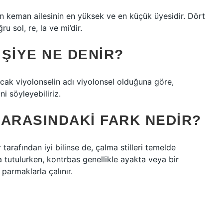
en keman ailesinin en yüksek ve en küçük üyesidir. Dört
u sol, re, la ve mi’dir.
ŞIYE NE DENIR?
ancak viyolonselin adı viyolonsel olduğuna göre,
i söyleyebiliriz.
 ARASINDAKI FARK NEDIR?
arafından iyi bilinse de, çalma stilleri temelde
da tutulurken, kontrbas genellikle ayakta veya bir
parmaklarla çalınır.