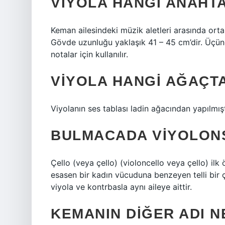
VIYOLA HANGI ANAHT
Keman ailesindeki müzik aletleri arasında orta 
Gövde uzunluğu yaklaşık 41 – 45 cm’dir. Üçünc
notalar için kullanılır.
VIYOLA HANGI AĞAÇTA
Viyolanın ses tablası ladin ağacından yapılmışt
BULMACADA VIYOLON
Çello (veya çello) (violoncello veya çello) ilk
esasen bir kadın vücuduna benzeyen telli bir ç
viyola ve kontrbasla aynı aileye aittir.
KEMANIN DIĞER ADI N