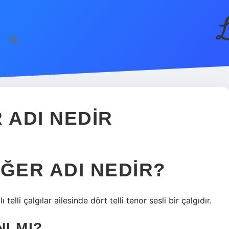
L
 ADI NEDIR
IĞER ADI NEDIR?
ı telli çalgılar ailesinde dört telli tenor sesli bir çalgıdır.
I MI?