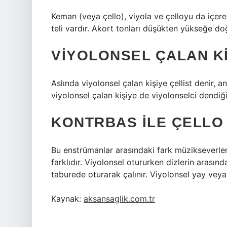
Keman (veya çello), viyola ve çelloyu da içer
teli vardır. Akort tonları düşükten yükseğe doğr
VIYOLONSEL ÇALAN KI
Aslında viyolonsel çalan kişiye çellist denir, 
viyolonsel çalan kişiye de viyolonselci dendiğin
KONTRBAS ILE ÇELLO
Bu enstrümanlar arasındaki fark müzikseverler t
farklıdır. Viyolonsel otururken dizlerin arasın
taburede oturarak çalınır. Viyolonsel yay veya 
Kaynak:
aksansaglik.com.tr