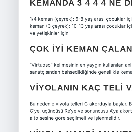
KEMANDA 3 4 4 4 NE 
1/4 keman (çeyrek): 6-8 yaş arası çocuklar içi
keman (3 çeyrek): 10-13 yaş arası çocuklar iç
ve yetişkinler için.
ÇOK IYI KEMAN ÇALAN
“Virtuoso” kelimesinin en yaygın kullanılan an
sanatçısından bahsedildiğinde genellikle keman
VIYOLANIN KAÇ TELI 
Bu nedenle viyola telleri C akorduyla başlar. Bu
G’ye, üçüncüsü Re’ye ve sonuncusu A’ya akort 
alto sesine göre seçilmeli ve işlenmelidir.