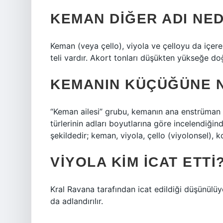
KEMAN DIĞER ADI NED
Keman (veya çello), viyola ve çelloyu da içer
teli vardır. Akort tonları düşükten yükseğe doğr
KEMANIN KÜÇÜĞÜNE N
“Keman ailesi” grubu, kemanın ana enstrüman
türlerinin adları boyutlarına göre incelendiğ
şekildedir; keman, viyola, çello (viyolonsel), k
VIYOLA KIM ICAT ETTI
Kral Ravana tarafından icat edildiği düşünülüy
da adlandırılır.