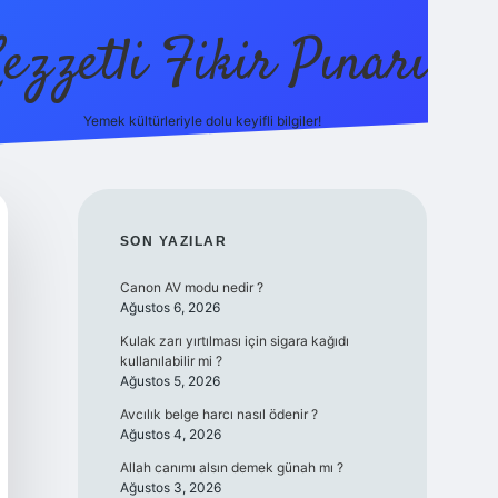
ezzetli Fikir Pınarı
Yemek kültürleriyle dolu keyifli bilgiler!
ilbet bahis sitesi
SIDEBAR
SON YAZILAR
Canon AV modu nedir ?
Ağustos 6, 2026
Kulak zarı yırtılması için sigara kağıdı
kullanılabilir mi ?
Ağustos 5, 2026
Avcılık belge harcı nasıl ödenir ?
Ağustos 4, 2026
Allah canımı alsın demek günah mı ?
Ağustos 3, 2026