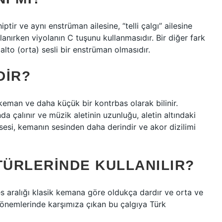
tir ve aynı enstrüman ailesine, “telli çalgı” ailesine
llanırken viyolanın C tuşunu kullanmasıdır. Bir diğer fark
lto (orta) sesli bir enstrüman olmasıdır.
DIR?
r keman ve daha küçük bir kontrbas olarak bilinir.
da çalınır ve müzik aletinin uzunluğu, aletin altındaki
n sesi, kemanın sesinden daha derindir ve akor dizilimi
TÜRLERINDE KULLANILIR?
es aralığı klasik kemana göre oldukça dardır ve orta ve
n dönemlerinde karşımıza çıkan bu çalgıya Türk