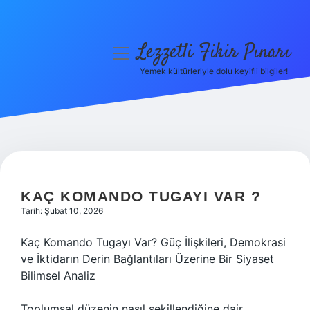
Lezzetli Fikir Pınarı
menüyü
aç
Yemek kültürleriyle dolu keyifli bilgiler!
Anasayfa
Gizlilik Politikası
Yasal Uyarı
Hakkımızda
KAÇ KOMANDO TUGAYI VAR ?
Tarih: Şubat 10, 2026
Kaç Komando Tugayı Var? Güç İlişkileri, Demokrasi
ve İktidarın Derin Bağlantıları Üzerine Bir Siyaset
Bilimsel Analiz
Toplumsal düzenin nasıl şekillendiğine dair