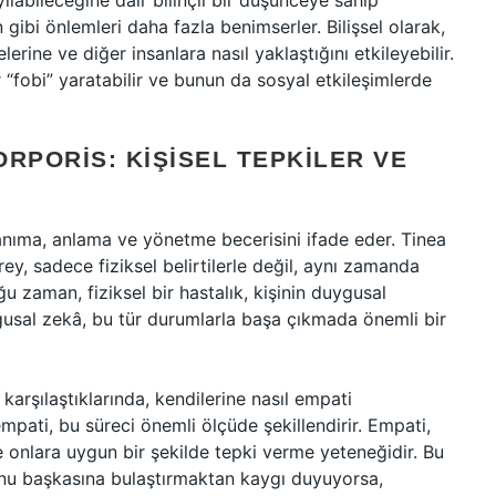
yayılabileceğine dair bilinçli bir düşünceye sahip
 gibi önlemleri daha fazla benimserler. Bilişsel olarak,
erine ve diğer insanlara nasıl yaklaştığını etkileyebilir.
r “fobi” yaratabilir ve bunun da sosyal etkileşimlerde
RPORIS: KIŞISEL TEPKILER VE
anıma, anlama ve yönetme becerisini ifade eder. Tinea
rey, sadece fiziksel belirtilerle değil, aynı zamanda
ğu zaman, fiziksel bir hastalık, kişinin duygusal
gusal zekâ, bu tür durumlarla başa çıkmada önemli bir
 karşılaştıklarında, kendilerine nasıl empati
mpati, bu süreci önemli ölçüde şekillendirir. Empati,
 onlara uygun bir şekilde tepki verme yeteneğidir. Bu
unu başkasına bulaştırmaktan kaygı duyuyorsa,