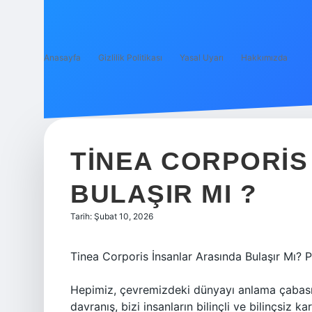
Anasayfa
Gizlilik Politikası
Yasal Uyarı
Hakkımızda
TINEA CORPORIS
BULAŞIR MI ?
Tarih: Şubat 10, 2026
Tinea Corporis İnsanlar Arasında Bulaşır Mı? Ps
Hepimiz, çevremizdeki dünyayı anlama çabası i
davranış, bizi insanların bilinçli ve bilinçsiz k