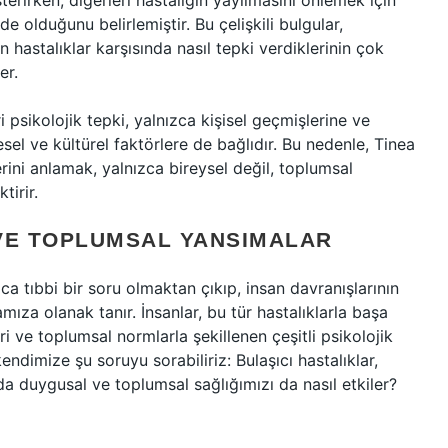
erirken, diğerleri hastalığın yayılmasını önlemek için
e olduğunu belirlemiştir. Bu çelişkili bulgular,
in hastalıklar karşısında nasıl tepki verdiklerinin çok
er.
ri psikolojik tepki, yalnızca kişisel geçmişlerine ve
esel ve kültürel faktörlere de bağlıdır. Bu nedenle, Tinea
erini anlamak, yalnızca bireysel değil, toplumsal
irir.
VE TOPLUMSAL YANSIMALAR
zca tıbbi bir soru olmaktan çıkıp, insan davranışlarının
mıza olanak tanır. İnsanlar, bu tür hastalıklarla başa
ri ve toplumsal normlarla şekillenen çeşitli psikolojik
endimize şu soruyu sorabiliriz: Bulaşıcı hastalıklar,
da duygusal ve toplumsal sağlığımızı da nasıl etkiler?