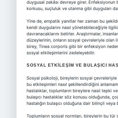
duygusal zekâsı devreye girer. Enfeksiyonun 
korkusu, suçluluk ve utanma gibi duyguları da 
Yine de, empatik yanıtlar her zaman bu şekil
kendi duygularını nasıl yönetebileceğiyle ilgil
davranacaklarını belirler. Araştırmalar, insanl
düzeylerinin, onların sosyal çevreleriyle olan i
birey, Tinea corporis gibi bir enfeksiyon ned
sosyal etkileşimlerini zedeleyebilir.
SOSYAL ETKILEŞIM VE BULAŞICI HA
Sosyal psikoloji, bireylerin sosyal çevreleriy
bu etkileşimleri nasıl şekillendirdiğini anlamam
hastalıklar, toplumların bireylere nasıl tepki 
bulaşıcı hastalıklar söz konusu olduğunda, çoğu
hastalığın bulaşıcı olduğuna dair bilinçli veya 
Toplumların sosyal normları, bireylerin bu tür 