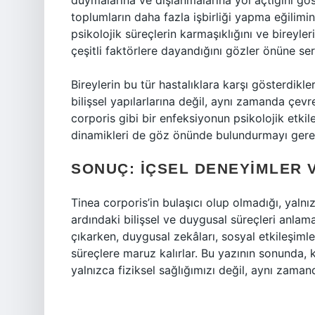
duymalarına ve dışlanmalarına yol açtığını göst
toplumların daha fazla işbirliği yapma eğilimind
psikolojik süreçlerin karmaşıklığını ve bireyler
çeşitli faktörlere dayandığını gözler önüne ser
Bireylerin bu tür hastalıklara karşı gösterdikle
bilişsel yapılarlarına değil, aynı zamanda çevr
corporis gibi bir enfeksiyonun psikolojik etkil
dinamikleri de göz önünde bulundurmayı gerekt
SONUÇ: İÇSEL DENEYIMLER 
Tinea corporis’in bulaşıcı olup olmadığı, yalnı
ardındaki bilişsel ve duygusal süreçleri anlama
çıkarken, duygusal zekâları, sosyal etkileşimle
süreçlere maruz kalırlar. Bu yazının sonunda, k
yalnızca fiziksel sağlığımızı değil, aynı zaman