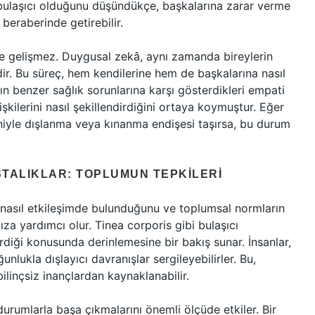
bulaşıcı olduğunu düşündükçe, başkalarına zarar verme
beraberinde getirebilir.
de gelişmez. Duygusal zekâ, aynı zamanda bireylerin
idir. Bu süreç, hem kendilerine hem de başkalarına nasıl
arın benzer sağlık sorunlarına karşı gösterdikleri empati
lişkilerini nasıl şekillendirdiğini ortaya koymuştur. Eğer
eniyle dışlanma veya kınanma endişesi taşırsa, bu durum
STALIKLAR: TOPLUMUN TEPKILERI
le nasıl etkileşimde bulunduğunu ve toplumsal normların
ıza yardımcı olur. Tinea corporis gibi bulaşıcı
verdiği konusunda derinlemesine bir bakış sunar. İnsanlar,
nlukla dışlayıcı davranışlar sergileyebilirler. Bu,
bilinçsiz inançlardan kaynaklanabilir.
durumlarla başa çıkmalarını önemli ölçüde etkiler. Bir