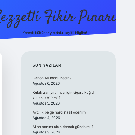
ezzetli Fikir Pınarı
Yemek kültürleriyle dolu keyifli bilgiler!
ilbet bahis sitesi
SIDEBAR
SON YAZILAR
Canon AV modu nedir ?
Ağustos 6, 2026
Kulak zarı yırtılması için sigara kağıdı
kullanılabilir mi ?
Ağustos 5, 2026
Avcılık belge harcı nasıl ödenir ?
Ağustos 4, 2026
Allah canımı alsın demek günah mı ?
Ağustos 3, 2026