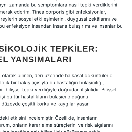
 aynı zamanda bu semptomlara nasıl tepki verdiklerini
e merak ederim. Tinea corporis gibi enfeksiyonlar,
reylerin sosyal etkileşimlerini, duygusal zekâlarını ve
, bu enfeksiyon insandan insana bulaşır mı ve insanlar bu
SIKOLOJIK TEPKILER:
SEL YANSIMALARI
olarak bilinen, deri üzerinde halkasal döküntülerle
ik bir bakış açısıyla bu hastalığın bulaşıcılığı,
 bilişsel tepki verdiğiyle doğrudan ilişkilidir. Bilişsel
işi bu tür hastalıkların bulaşıcı olduğunu
üzeyde çeşitli korku ve kaygılar yaşar.
eki etkisini incelemiştir. Özellikle, insanların
um, onların karar alma süreçlerini ve risk algılarını